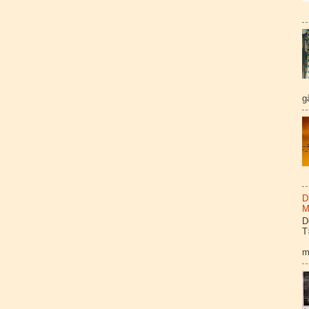
g
D
M
D
T
H
m