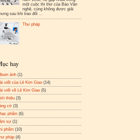
một cuộc thi thơ của Báo Văn
nghệ, cùng không được giải
hưng sau khi trao đổi ...
Thư pháp
ục hay
lbum ảnh
(1)
ài viết của Lê Kim Giao
(14)
ài viết về Lê Kim Giao
(5)
iới thiệu
(3)
àng cờ
(3)
hạc phẩm
(6)
âm sự
(1)
hi phẩm
(10)
hư pháp
(4)