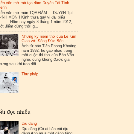
iễn văn mở mà tọa đàm Duyên Tài Tình
ệnh
iễn văn mở màn TỌA ĐÀM DUY£N TµI
×NH MÖNH Kính thưa quý vị đại biểu
ôm nay ngày 8 tháng 1 năm 2012,
ột điểm dừng thời g...
Những kỷ niệm thơ của Lê Kim
Giao với Đồng Đức Bốn
Ảnh từ báo Tiền Phong Khoảng
năm 1992, họ gặp nhau trong
một cuộc thi thơ của Báo Văn
nghệ, cùng không được giải
hưng sau khi trao đổi ...
Thư pháp
ài đọc nhiều
Dịu dàng
Dịu dàng (Có ai bán cái dịu
dàng Anh mua một gánh tặng