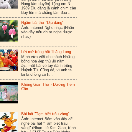
Nàng làm duyên) Tặng em N.
1989 Dịu dàng là cánh chim câu
Bay lên mà chẳng làm đau ...
Ngâm bài thơ "Dịu dàng"
Ảnh: Internet Nghe nhạc (Nhấn
vào đây nếu chưa nghe được
nhạc)
Lời mở trống hội Thăng Long
Mình vừa viết cho sách Những
bông hoa đẹp thủ đô năm
ấy...một bài về tay đánh trống
Huỳnh Tú. Cũng dễ, vì anh ta
lại là chồng cô h...
Không Gian Thơ - Đường Tiệm
Cận
Bài hát "Tạm biệt trâu vàng"
Ảnh: Internet Bấm vào đây để
nghe bài hát "Tạm biệt trâu
vàng" (Nhạc: Lê Kim Giao; trình