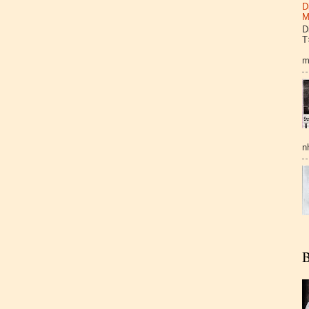
D
M
D
T
H
m
n
B