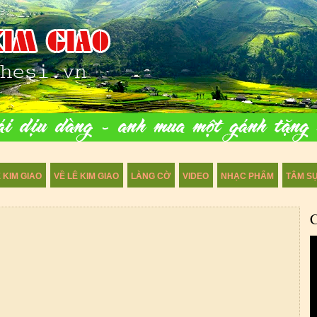
 KIM GIAO
VỀ LÊ KIM GIAO
LÀNG CỜ
VIDEO
NHẠC PHẨM
TÂM S
C