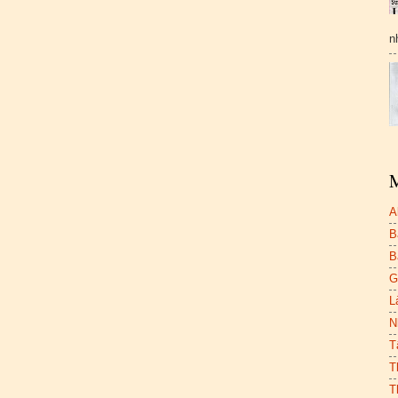
n
M
A
B
B
G
L
N
T
T
T