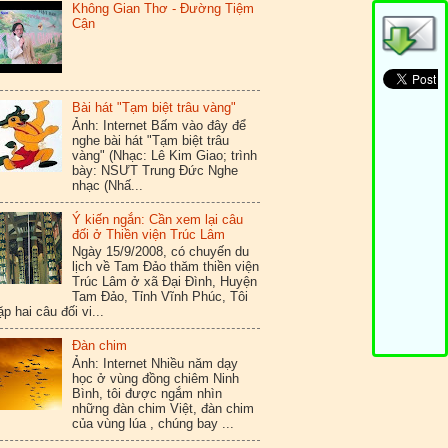
Không Gian Thơ - Đường Tiệm
Cận
Bài hát "Tạm biệt trâu vàng"
Ảnh: Internet Bấm vào đây để
nghe bài hát "Tạm biệt trâu
vàng" (Nhạc: Lê Kim Giao; trình
bày: NSƯT Trung Đức Nghe
nhạc (Nhấ...
Ý kiến ngắn: Cần xem lại câu
đối ở Thiền viện Trúc Lâm
Ngày 15/9/2008, có chuyến du
lịch về Tam Đảo thăm thiền viện
Trúc Lâm ở xã Đại Đình, Huyện
Tam Đảo, Tỉnh Vĩnh Phúc, Tôi
ặp hai câu đối vi...
Đàn chim
Ảnh: Internet Nhiều năm dạy
học ở vùng đồng chiêm Ninh
Bình, tôi được ngắm nhìn
những đàn chim Việt, đàn chim
của vùng lúa , chúng bay ...