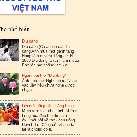
hơ phổ biến
Dịu dàng
Dịu dàng (Có ai bán cái dịu
dàng Anh mua một gánh tặng
Nàng làm duyên) Tặng em N.
1989 Dịu dàng là cánh chim câu
Bay lên mà chẳng làm đau ...
Ngâm bài thơ "Dịu dàng"
Ảnh: Internet Nghe nhạc (Nhấn
vào đây nếu chưa nghe được
nhạc)
Lời mở trống hội Thăng Long
Mình vừa viết cho sách Những
bông hoa đẹp thủ đô năm
ấy...một bài về tay đánh trống
Huỳnh Tú. Cũng dễ, vì anh ta
lại là chồng cô h...