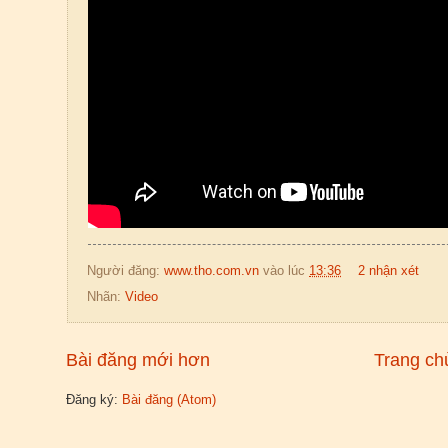
Người đăng:
www.tho.com.vn
vào lúc
13:36
2 nhận xét
Nhãn:
Video
Bài đăng mới hơn
Trang ch
Đăng ký:
Bài đăng (Atom)