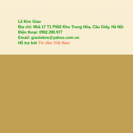
Lê Kim Giao
Địa chỉ: Nhà 17 T1 P602 Khu Trung Hòa, Cầu Giấy, Hà Nội
Điện thoại: 0902.280.977
Email: giaolekim@yahoo.com.vn
Hỗ trợ bởi
Thi đàn Việt Nam