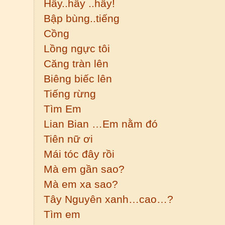
Hầy..hây ..hầy!
Bập bùng..tiếng
Cồng
Lồng ngực tôi
Căng tràn lên
Biêng biếc lên
Tiếng rừng
Tìm Em
Lian Bian …Em nằm đó
Tiên nữ ơi
Mái tóc đây rồi
Mà em gần sao?
Mà em xa sao?
Tây Nguyên xanh…cao…?
Tìm em