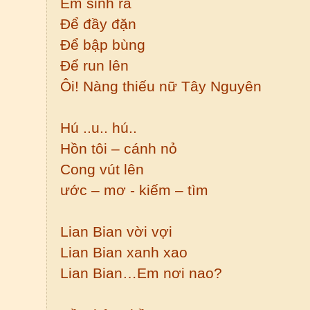
Em sinh ra
Để đầy đặn
Để bập bùng
Để run lên
Ôi! Nàng thiếu nữ Tây Nguyên
Hú ..u.. hú..
Hồn tôi – cánh nỏ
Cong vút lên
ước – mơ - kiếm – tìm
Lian Bian vời vợi
Lian Bian xanh xao
Lian Bian…Em nơi nao?