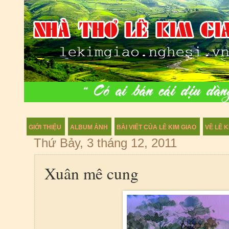
GIỚI THIỆU
ALBUM ẢNH
BÀI VIẾT CỦA LÊ KIM GIAO
VỀ LÊ K
Thứ Bảy, 3 tháng 12, 2011
Xuân mê cung