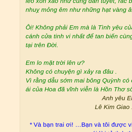
léo xôn xao như cung đàn tuyết, rắc b
nhuỵ mỏng êm như những hạt vàng â
Ôi! Không phải Em mà là Tình yêu c
cánh cửa tinh vi nhất để tan biến cù
tại trên Đời.
Em lo mặt trời lên ư?
Không có chuyện gì xảy ra đâu .
Vì rằng dẫu sớm mai bông Quỳnh có 
ái của Hoa đã vĩnh viễn là Hồn Thơ s
Anh yêu E
Lê Kim Giao
*
Và bạn trai ơi! …Bạn và tôi được vi