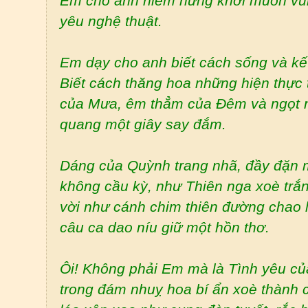
Em cho anh niềm hứng khởi muốn vùn
yêu nghệ thuật.
Em dạy cho anh biết cách sống và kết
Biết cách thăng hoa những hiện thực 
của Mưa, êm thẳm của Đêm và ngọt n
quang một giây say đắm.
Dáng của Quỳnh trang nhã, đầy đặn 
không cầu kỳ, như Thiên nga xoè trắng
vời như cánh chim thiên đường chao l
câu ca dao níu giữ một hồn thơ.
Ôi! Không phải Em mà là Tình yêu củ
trong đám nhuỵ hoa bí ẩn xoè thành 